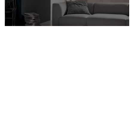
Ozzio
Une collection complète de produits gain-de-place
dynamiques et de grandes prestations, fruit de
nombreux brevets, originaux dans l’expression et
l’identité de la marque OZZIO
MARQUES