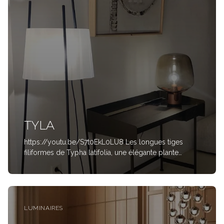
TYLA
https://youtu.be/S7t0EkL0LU8 Les longues tiges
filiformes de Typha latifolia, une élégante plante
aquatique, inspirent les supports de cette lampe au
design délicat, presque lyrique. Et le même
mouvement des plantes bercées par le vent revient
dans
LUMINAIRES