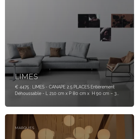
LIMES
€ 4475 : LIMES - CANAPE 2.5 PLACES Entièrement
Déhoussable - L 210 cm x P 80 cm x H 90 cm – 3
coussins de Dos L 75 cm x H 58 cm - Tissus Cat VIP
« GAUCHO » Col02 Limes est un système de sièges
qui efface les
MARQUES