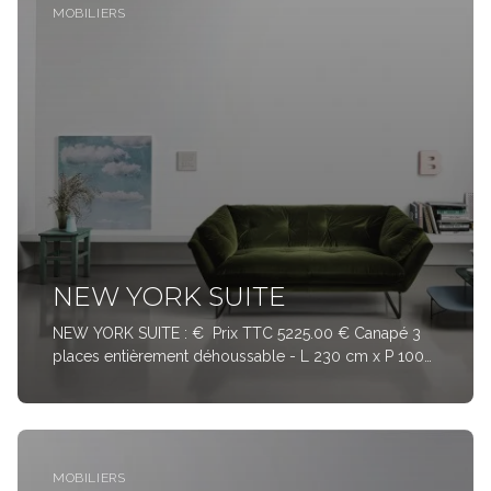
MOBILIERS
NEW YORK SUITE
NEW YORK SUITE : € Prix TTC 5225.00 € Canapé 3
places entièrement déhoussable - L 230 cm x P 100
cm x H 70/ha 42 cm – Tissus Cat SPECIAL « VEGAS
VELVET 1403 » Col50. Les nouvelles collections de la
collection New York
MOBILIERS