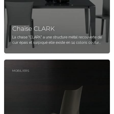
Chaise CLARK
La chaise "CLARK" a une structure métal recouverte de
cuir épais et surpiqué elle existe en 14 coloris couture
ton sur ton et 6 coloris avec les coutures
contrastées en ecru ou noireDimensions L 52 cm x P
52 cmx H 86/46 cmSigné design A
MOBILIERS