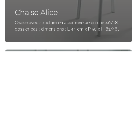
Chaise Alice
Chaise avec structure en acier revêtue en cuir 40/18
dossier bas : dimensions : L 44 cm x P 50 x H 81/46
cm 40.17 dossier Haut : cm L 44 x P 52 x H 93/46
inch L 17.3 x D 19.7 x H 31.9/18.1 &nb
MARQUES