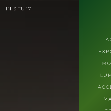
IN-SITU 17
A
EXP
MO
LUM
ACC
M
C