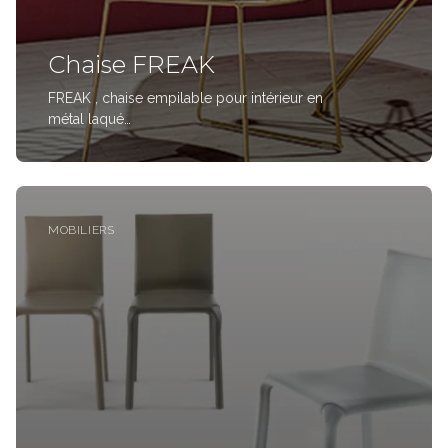
Chaise FREAK
FREAK , chaise empilable pour intérieur en
métal laqué
http://www.bontempi.it/it_fr/assises/freak-34-02.html
http://www.bontempi.it/media/pdf/FREAK.pdf a partir
de 256 €
MOBILIERS