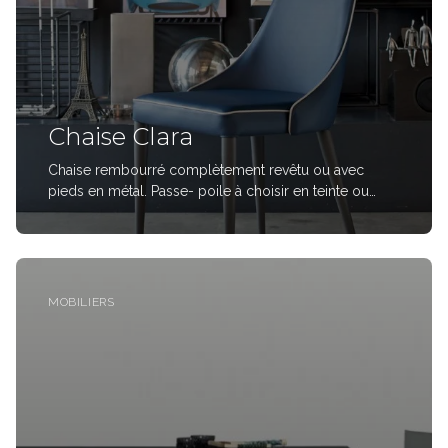
Chaise Clara
Chaise rembourré complètement revêtu ou avec
pieds en métal. Passe- poile à choisir en teinte ou
contrasté.2 options : - L 52 x P60 x H91/48 .Chaise
structure en métal revêtue et rembourré en cuir éco,
Mambo et Lulù tissu, waterproof nabuk, pure virg
MOBILIERS