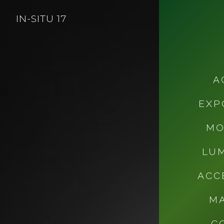
IN-SITU 17
EXPOSITIONS
A
EXP
MO
LUM
ACC
M
C