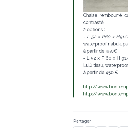
Chaise rembourré c
contrasté.
2 options :
- L 52 x P60 x H91/4
waterproof nabuk, pu
à partir de 450€
- L 52 x P 60 x H 91
Lulù tissu, waterproo
à partir de 450 €
http://www.bontempi.
http://www.bontemp
Partager