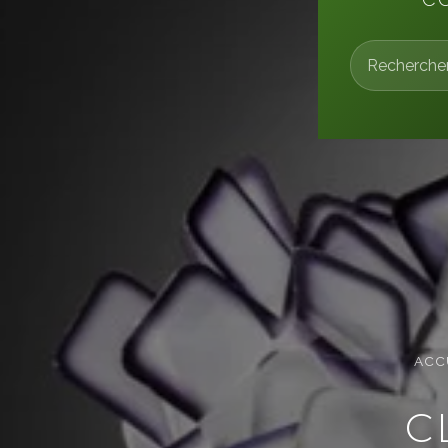
ACC
C